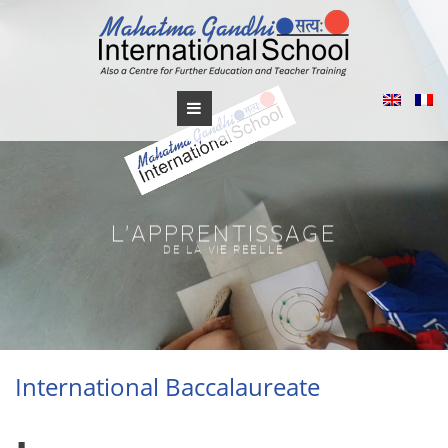
Skip
to
content
International Baccalaureate