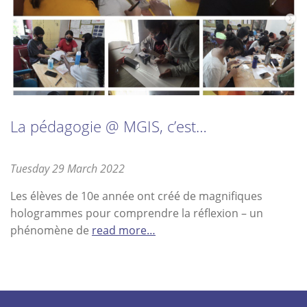
La pédagogie @ MGIS, c’est…
Posted
Tuesday 29 March 2022
Monday
on
11
Les élèves de 10e année ont créé de magnifiques
July
hologrammes pour comprendre la réflexion – un
2022
phénomène de
read more…